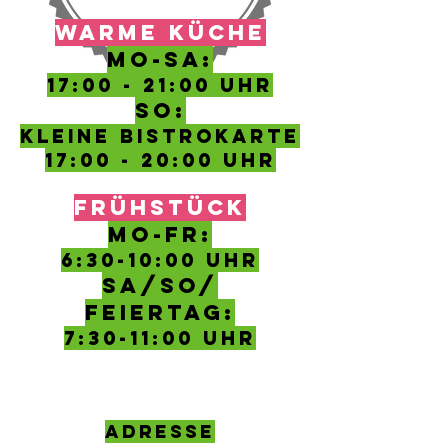
WARME KÜCHE
MO-SA:
17:00 - 21:00 UHR
SO:
kleine Bistrokarte
17:00 - 20:00 Uhr
FRÜHSTÜCK
MO-FR:
6:30-10
:00 Uhr
SA/SO/
FEIERTAG:
7:30-11:00 UHR
ADRESSE