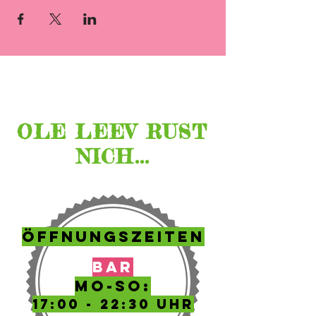
Lage &
Öffnungszeiten
OLE LEEV RUST
NICH...
ÖFFNUNGSZEITEN
BAR
MO-SO:
17:00 - 22:30 UHR