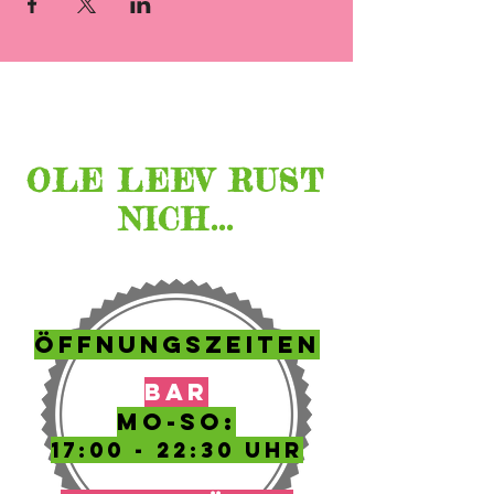
Lage &
Öffnungszeiten
OLE LEEV RUST
NICH...
ÖFFNUNGSZEITEN
BAR
MO-SO:
17:00 - 22:30 UHR