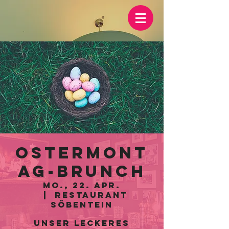
Ostermont
ag-Brunch
Mo., 22. Apr.
  |  
Restaurant
Söbentein
Unser leckeres