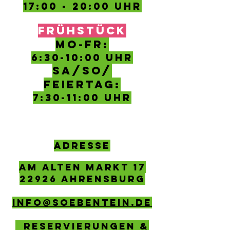
17:00 - 20:00 Uhr
FRÜHSTÜCK
MO-FR:
6:30-10
:00 Uhr
SA/SO/
FEIERTAG:
7:30-11:00 UHR
ADRESSE
AM ALTEN MARKT 17
22926 AHRENSBURG
info@soebentein.de
Reservierungen &