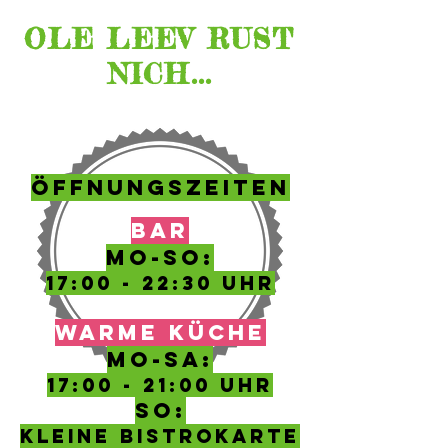
OLE LEEV RUST
NICH...
ÖFFNUNGSZEITEN
BAR
MO-SO:
17:00 - 22:30 UHR
WARME KÜCHE
MO-SA:
17:00 - 21:00 UHR
SO:
kleine Bistrokarte