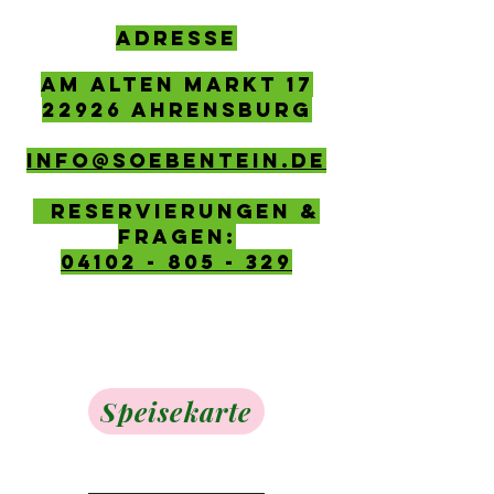
ADRESSE
AM ALTEN MARKT 17
22926 AHRENSBURG
info@soebentein.de
Reservierungen &
Fragen:
04102 - 805 - 329
Speisekarte