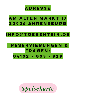
ADRESSE
AM ALTEN MARKT 17
22926 AHRENSBURG
info@soebentein.de
Reservierungen &
Fragen:
04102 - 805 - 329
Speisekarte