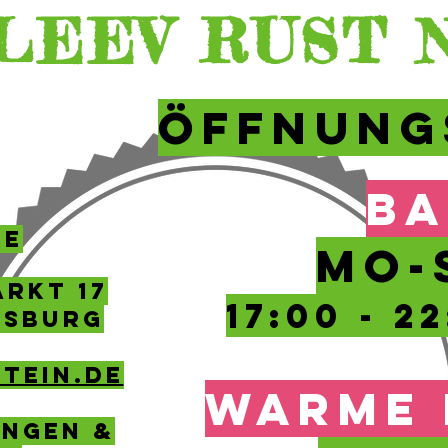
LEEV RUST NI
ÖFFNUNG
BA
SE
MO-
ARKT 17
17:00 - 2
NSBURG
tein.de
WARME 
ngen &