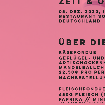
Zeit & 
05. Dez. 2020, 
Restaurant Sö
Deutschland
Über di
Käsefondue
Geflügel- und
Artischockenh
Mandelbällch
22,50€ pro Pe
Nachbestellun
Fleischfondue
450g Fleisch 
Paprika // Mi
// Curry-Anana