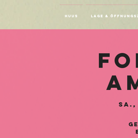
HUUS
Lage & Öffnungs
Fo
am
Sa.,
Ge