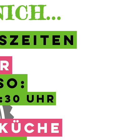
CH...
SZEITEN
R
SO:
2:30 UHR
KÜCHE