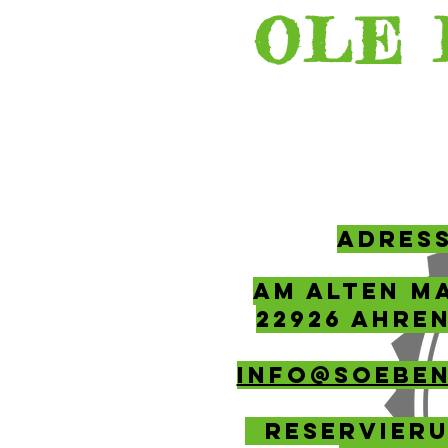
OLE 
ADRES
AM ALTEN M
22926 AHRE
info@soeben
Reservieru