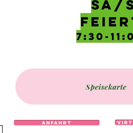
SA/
FEIER
7:30-11
Speisekarte
vir
Anfahrt