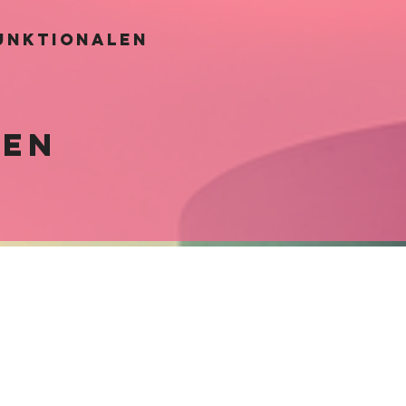
naps
tellung 300g
unktionalen
len