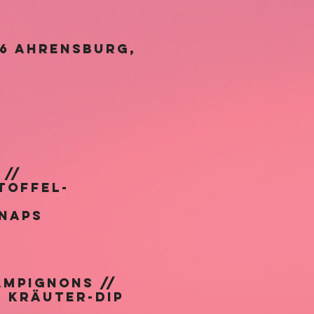
26 Ahrensburg,
 //
toffel-
naps
ampignons //
/ Kräuter-Dip