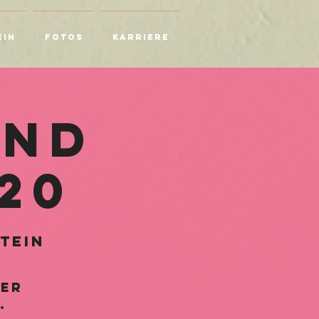
ein
Fotos
Karriere
end
020
tein
mer
.