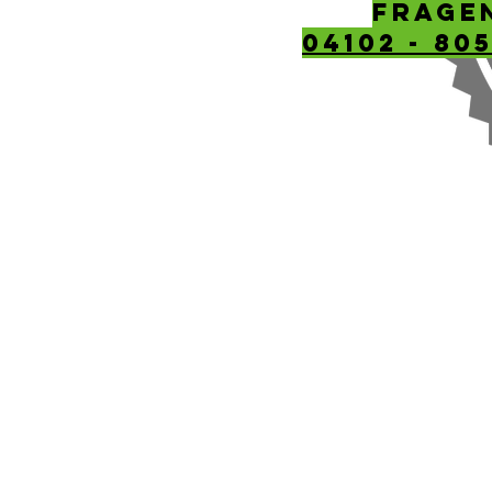
Frage
04102 - 805