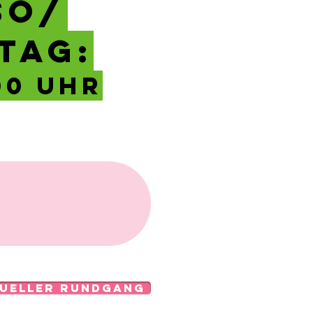
SO/
TAG:
:00 UHR
tueller Rundgang