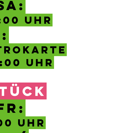
SA:
1:00 UHR
:
strokarte
0:00 Uhr
TÜCK
FR:
00 Uhr