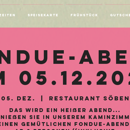
zeiten
Speisekarte
Frühstück
Gutsch
ndue-Ab
 05.12.2
 05. Dez.
  |  
Restaurant Söben
Das wird ein heißer Abend...
nießen Sie in unserem Kaminzim
einen gemütlichen Fondue-Abend