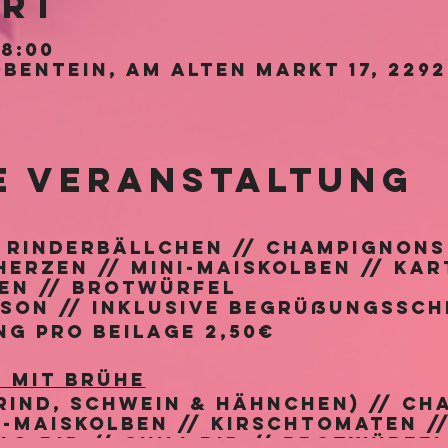
Ort
18:00
bentein, Am Alten Markt 17, 229
e Veranstaltung
 Rinderbällchen // Champignons
erzen // Mini-Maiskolben // Kar
en // Brotwürfel
rson
// inklusive Begrüßungssch
g pro Beilage 2,50€
 mit Brühe
(Rind, Schwein & Hähnchen) // Ch
ni-Maiskolben // Kirschtomaten /
s-Dip // Chili-Dip // Brotwürfel