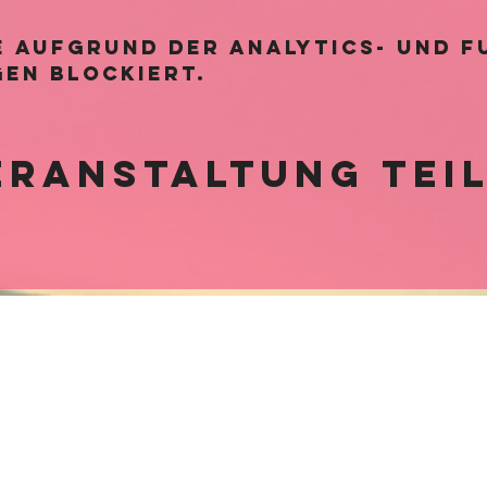
rson
// inklusive Begrüßungssch
g pro Beilage 2,50€ // Nachbes
 aufgrund der Analytics- und f
, Schwein & Hähnchen) 9,50€
en blockiert.
eranstaltung tei
Lage &
Öffnungszeiten